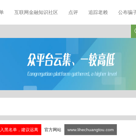
单
互联网金融知识社区
点评
追踪老赖
公布骗
入黑名单，建议远离
官方网站
www.lihechuangtou.com