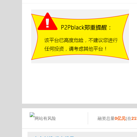
融资总量
0亿元
(在
21