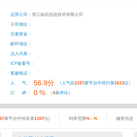
运营公司：
浙江如信信息技术有限公司
公司地址：
注册资金：
邮件地址：
法人代表：
ICP备案号：
客服电话：
56.9分
人 气：
（人气在
2157
家平台中排行第
1613
位）
0 %
口 碑：
（
0
条评论）
57
家平台中排名第
1107
位)
利率范围
% - %
融资信息