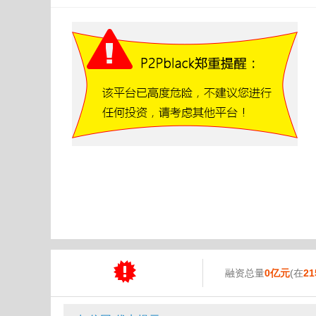
融资总量
0亿元
(在
21