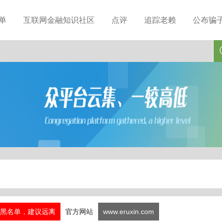
单
互联网金融知识社区
点评
追踪老赖
公布骗
黑名单，建议远离
官方网站
www.eruxin.com