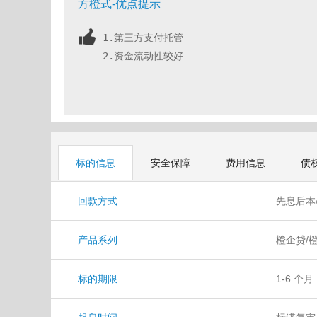
方橙式-优点提示
1.第三方支付托管
2.资金流动性较好
标的信息
安全保障
费用信息
债
回款方式
先息后本
产品系列
橙企贷/
标的期限
1-6 个月