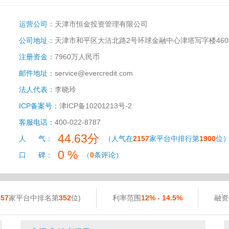
运营公司：
天津市恒金投资管理有限公司
公司地址：
天津市和平区大沽北路2号环球金融中心津塔写字楼460
注册资金：
7960万人民币
邮件地址：
service@evercredit.com
法人代表：
李晓玲
ICP备案号：
津ICP备10201213号-2
客服电话：
400-022-8787
44.63分
人 气：
（人气在
2157
家平台中排行第
1900
位
0 %
口 碑：
（
0
条评论）
157
家平台中排名第
352
位)
利率范围
12% - 14.5%
融