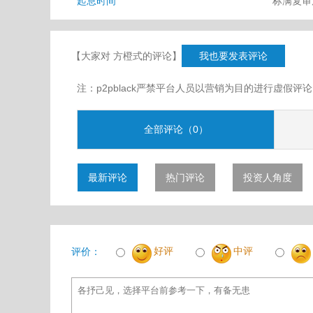
起息时间
标满复
【大家对 方橙式的评论】
我也要发表评论
注：p2pblack严禁平台人员以营销为目的进行虚
全部评论（0）
最新评论
热门评论
投资人角度
好评
中评
评价：