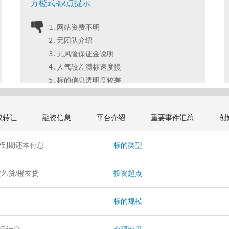
方橙式-缺点提示
1.网站资费不明
2.无团队介绍
3.无风险保证金说明
4.人气较差满标速度慢
5.标的信息透明度较差 
权转让
融资信息
平台介绍
重要事件汇总
创
/到期还本付息
标的类型
橙艺贷/橙友贷
投资起点
标的规模