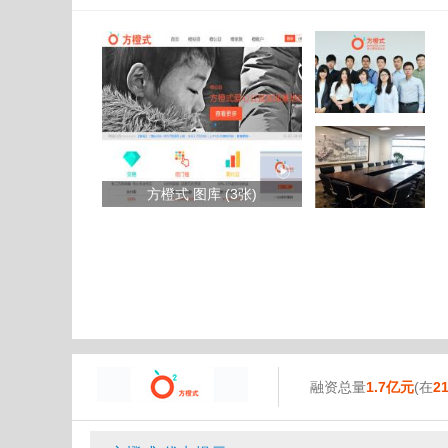
方橙式 图库 (3张)
融资总量
1.7亿元
(在
2