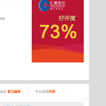
9室
）
资信息
暂无融资
平台背景
民营