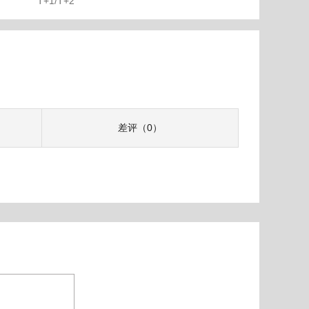
T+1/T+2
差评（0）