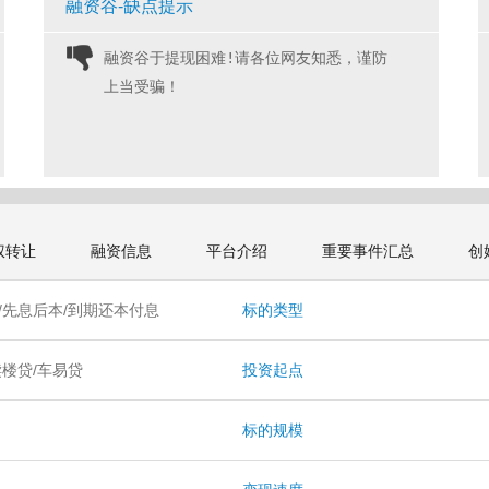
融资谷-缺点提示
融资谷于提现困难!请各位网友知悉，谨防
上当受骗！ 
权转让
融资信息
平台介绍
重要事件汇总
创
/先息后本/到期还本付息
标的类型
赎楼贷/车易贷
投资起点
标的规模