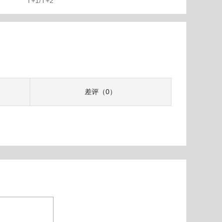
T+1/T+2
差评（0）