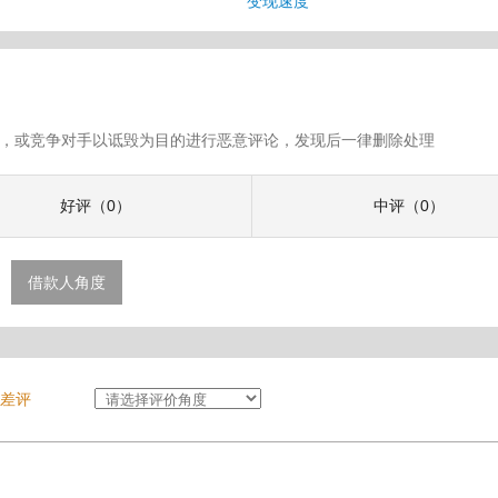
息
变现速度
假评论，或竞争对手以诋毁为目的进行恶意评论，发现后一律删除处理
好评（0）
中评（0）
借款人角度
差评