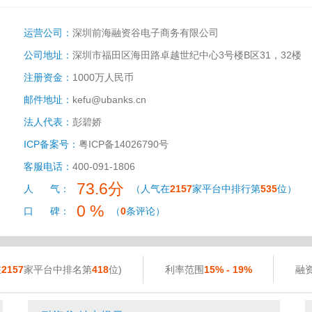
运营公司：
深圳前海融资谷电子商务有限公司
公司地址：
深圳市福田区海田路卓越世纪中心3号楼B区31，32楼
注册资金：
1000万人民币
邮件地址：
kefu@ubanks.cn
法人代表：
彭碧娇
ICP备案号：
粤ICP备14026790号
客服电话：
400-091-1806
73.6分
人 气：
（人气在
2157
家平台中排行第
535
位）
0 %
口 碑：
（
0
条评论）
在
2157
家平台中排名第
418
位)
利率范围
15% - 19%
融