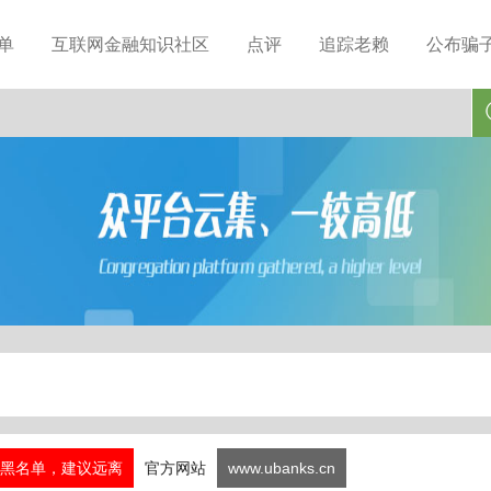
单
互联网金融知识社区
点评
追踪老赖
公布骗
黑名单，建议远离
官方网站
www.ubanks.cn