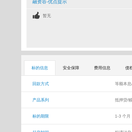
融资谷-优点提示
暂无
标的信息
安全保障
费用信息
债
回款方式
等额本息
产品系列
抵押贷/
标的期限
1-3 个月