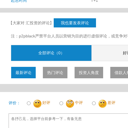
起息时间
T+1
【大家对 汇投资的评论】
我也要发表评论
注：p2pblack严禁平台人员以营销为目的进行虚假评论，或竞
全部评论（0）
好
最新评论
热门评论
投资人角度
借款人
好评
中评
差评
评价：