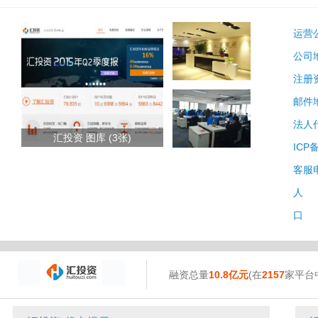
运营
公司
注册
邮件
法人
汇投资 图库 (3张)
ICP
客服
人 
口 
融资总量
10.8亿元
(在
2157
家平台