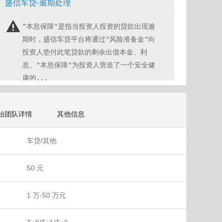
盛信车贷-逾期处理
"本息保障"是指当投资人投资的贷款出现逾
期时，盛信车贷平台将通过"风险准备金"向
投资人垫付此笔贷款的剩余出借本金、利
息。"本息保障"为投资人营造了一个安全健
康的...
始团队详情
其他信息
车贷/其他
50 元
1 万-50 万元