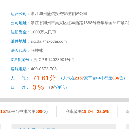
运营公司：
浙江湖州盛信投资管理有限公司
公司地址：
浙江省湖州市吴兴区红丰西路1388号嘉年华国际广场C座
注册资金：
1000万人民币
邮件地址：
sxcdai@sxcdai.com
法人代表：
张坤林
ICP备案号：
浙ICP备14023901号-1
客服电话：
400-0572-708
71.61分
人 气：
（人气在
2157
家平台中排行第
636
位）
0 %
口 碑：
（
0
条评论）
2157
家平台中排名第
509
位)
利率范围
19.2% - 22.5%