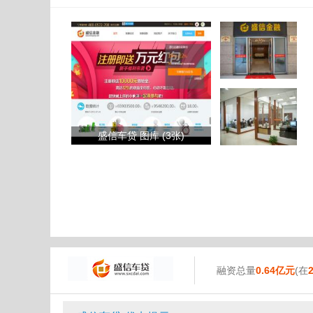
盛信车贷 图库 (3张)
融资总量
0.64亿元
(在