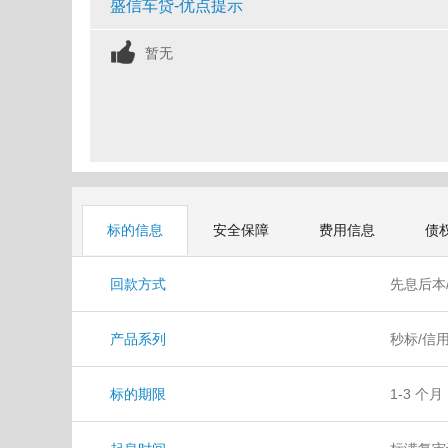
盛信车贷-优点提示
暂无
标的信息
安全保障
费用信息
债
回款方式
先息后本
产品系列
秒标/信用
标
标的期限
1-3 个月