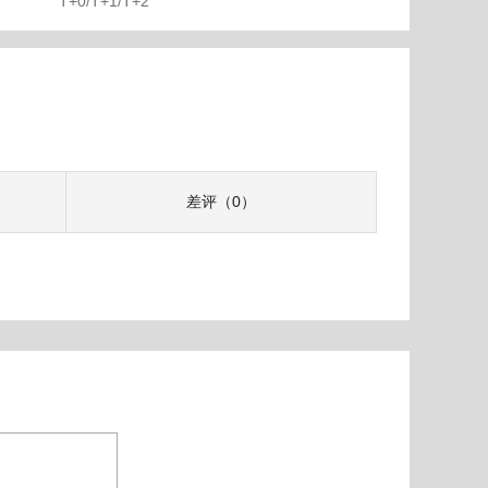
T+0/T+1/T+2
差评（0）