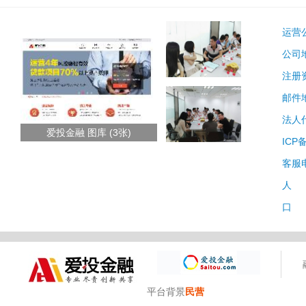
运营
公司
注册
邮件
法人
爱投金融 图库 (3张)
ICP
客服
人 
口 
平台背景
民营