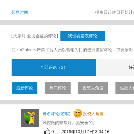
起息时间
投资日起次日开始计
【大家对 爱投金融的评论】
我也要发表评论
注：p2pblack严禁平台人员以营销为目的进行虚假评论，或竞
全部评论（3）
好
最新评论
热门评论
投资人角度
借款人
匿名评论(游客)
投资人角度
风控做的非常好。挺安全的。
0
2016年10月17日 13:04:16