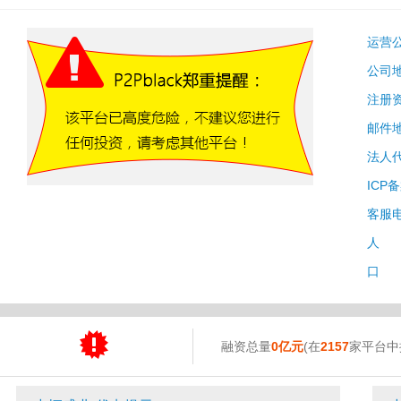
运营
公司
注册
邮件
法人
ICP
客服
人 
口 
融资总量
0亿元
(在
2157
家平台中