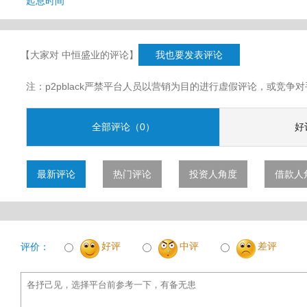
起息时间
【大家对 中恒盛业的评论】
我也要发表评论
注：p2pblack严禁平台人员以营销为目的进行虚假评论，或竞
全部评论（0）
好
最新评论
热门评论
投资人角度
借款人
好评
中评
差评
评价：