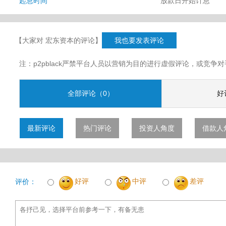
起息时间
放款日开始计息
【大家对 宏东资本的评论】
我也要发表评论
注：p2pblack严禁平台人员以营销为目的进行虚假评论，或竞
全部评论（0）
好
最新评论
热门评论
投资人角度
借款人
好评
中评
差评
评价：