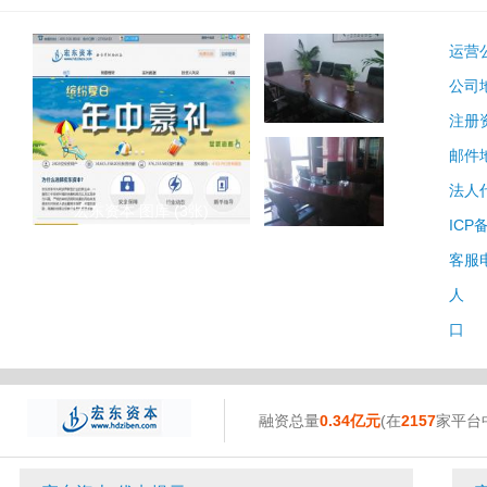
运营
公司
注册
邮件
法人
宏东资本 图库 (3张)
ICP
客服
人 
口 
融资总量
0.34亿元
(在
2157
家平台