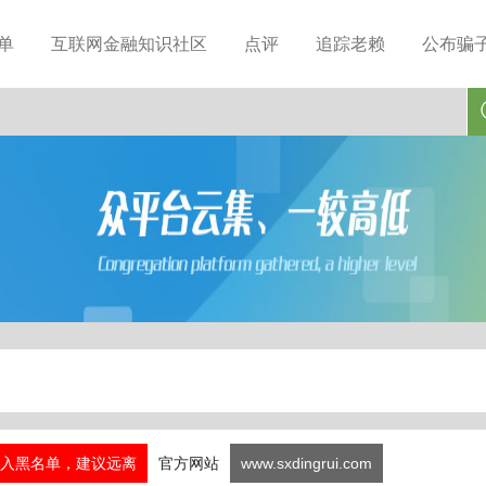
单
互联网金融知识社区
点评
追踪老赖
公布骗
入黑名单，建议远离
官方网站
www.sxdingrui.com