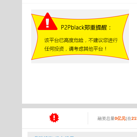
融资总量
0亿元
(在
21