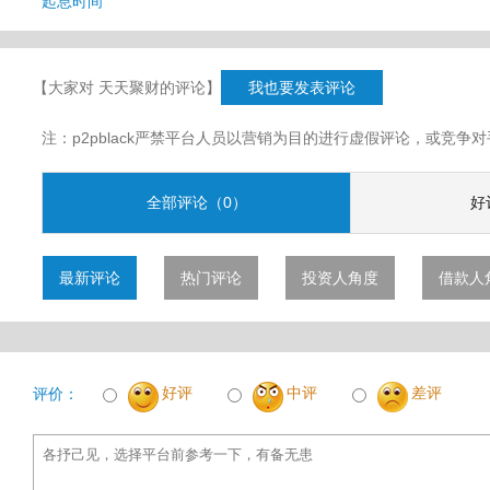
起息时间
【大家对 天天聚财的评论】
我也要发表评论
注：p2pblack严禁平台人员以营销为目的进行虚假评论，或竞
全部评论（0）
好
最新评论
热门评论
投资人角度
借款人
好评
中评
差评
评价：