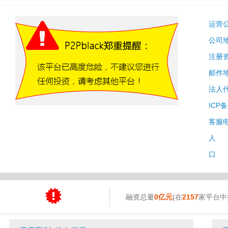
运营
公司
注册
邮件
法人
ICP
客服
人 
口 
融资总量
0亿元
(在
2157
家平台中