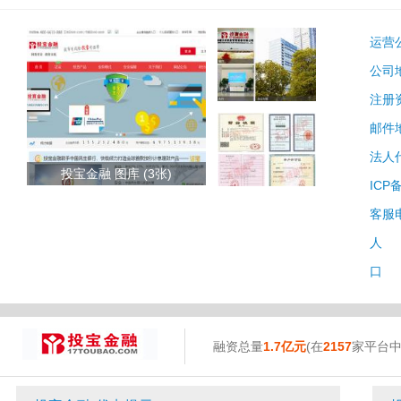
运营
公司
注册
邮件
法人
投宝金融 图库 (3张)
ICP
客服
人 
口 
融资总量
1.7亿元
(在
2157
家平台