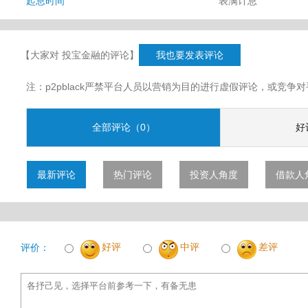
起息时间
表满计息
【大家对 投宝金融的评论】
我也要发表评论
注：p2pblack严禁平台人员以营销为目的进行虚假评论，或竞
全部评论（0）
好
最新评论
热门评论
投资人角度
借款人
好评
中评
差评
评价：