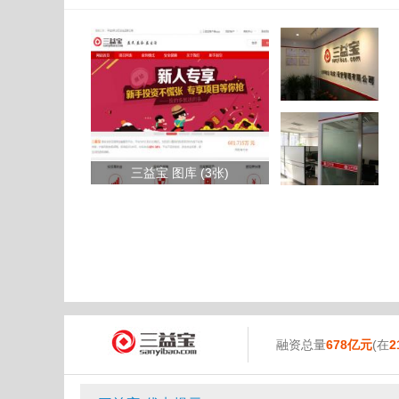
三益宝 图库 (3张)
融资总量
678亿元
(在
2