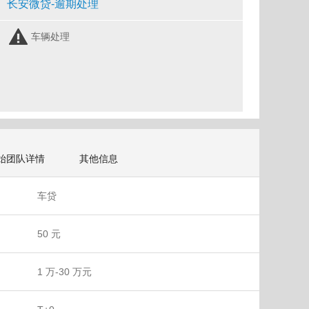
长安微贷-逾期处理
车辆处理
始团队详情
其他信息
车贷
50 元
1 万-30 万元