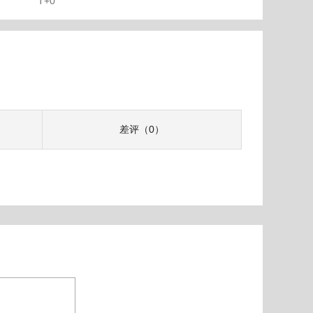
T+0
差评（0）