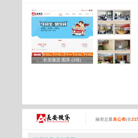
长安微贷 图库 (3张)
融资总量
未公布
(在
21