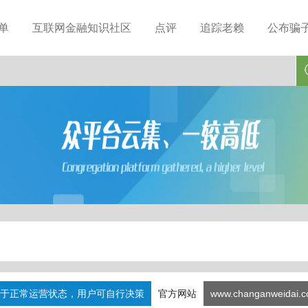
单
互联网金融知识社区
点评
追踪老赖
公布骗
于正常运营状态，用户可自行决策
官方网站
www.changanweidai.