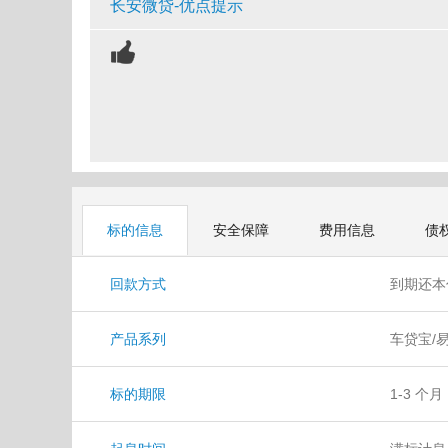
长安微贷-优点提示
标的信息
安全保障
费用信息
债
回款方式
到期还
产品系列
车贷宝/
标的期限
1-3 个月