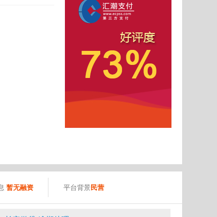
）
息
暂无融资
平台背景
民营