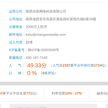
运营公司：
陕西信富网络科技有限公司
公司地址：
陕西省西安市高新区唐延路旺座现代城D座28楼
注册资金：
2000万人民币
邮件地址：
kefu@changanweidai.com
法人代表：
赵博
ICP备案号：
陕ICP备15003049号
客服电话：
400-187-7166
49.33分
人 气：
（人气在
2157
家平台中排行第
1714
位
0 %
口 碑：
（
0
条评论）
57
家平台中排名第
771
位)
利率范围
12% - 17%
融资信