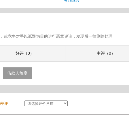
息
变现速度
假评论，或竞争对手以诋毁为目的进行恶意评论，发现后一律删除处理
好评（0）
中评（0）
借款人角度
差评