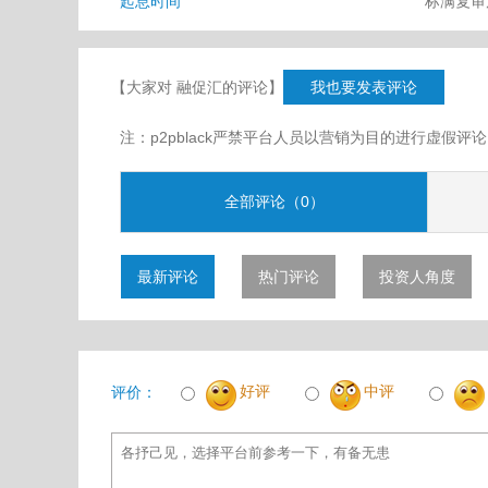
起息时间
标满复
【大家对 融促汇的评论】
我也要发表评论
注：p2pblack严禁平台人员以营销为目的进行虚
全部评论（0）
最新评论
热门评论
投资人角度
好评
中评
评价：