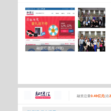
融促汇 图库 (3张)
融资总量
0.49亿元
(在