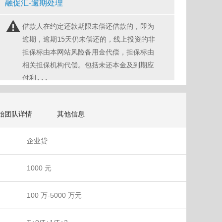
融促汇-逾期处理
借款人在约定还款期限未偿还借款的，即为
逾期，逾期15天仍未偿还的，线上投资的非
担保标由本网站风险备用金代偿，担保标由
相关担保机构代偿。包括未还本金及到期应
付利...
始团队详情
其他信息
企业贷
1000 元
100 万-5000 万元