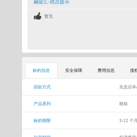
融促汇-优点提示
暂无
标的信息
安全保障
费用信息
债
回款方式
先息后本
产品系列
散标
标的期限
3-12 个