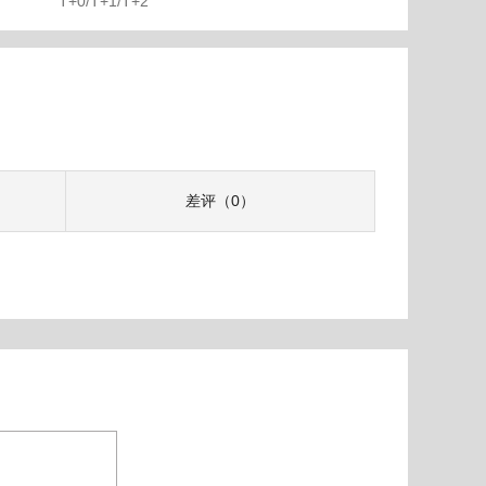
T+0/T+1/T+2
差评（0）