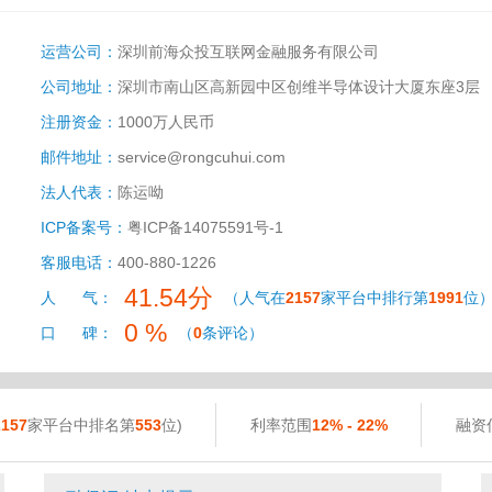
运营公司：
深圳前海众投互联网金融服务有限公司
公司地址：
深圳市南山区高新园中区创维半导体设计大厦东座3层
注册资金：
1000万人民币
邮件地址：
service@rongcuhui.com
法人代表：
陈运呦
ICP备案号：
粤ICP备14075591号-1
客服电话：
400-880-1226
41.54分
人 气：
（人气在
2157
家平台中排行第
1991
位
0 %
口 碑：
（
0
条评论）
2157
家平台中排名第
553
位)
利率范围
12% - 22%
融资