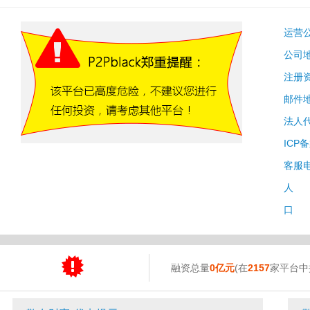
运营
公司
注册
邮件
法人
ICP
客服
人 
口 
融资总量
0亿元
(在
2157
家平台中