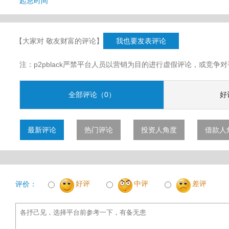
起息时间
【大家对 敬友财富的评论】
我也要发表评论
注：p2pblack严禁平台人员以营销为目的进行虚假评论，或竞
全部评论（0）
好
最新评论
热门评论
投资人角度
借款人
好评
中评
差评
评价：