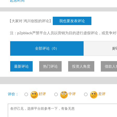
起息时间
【大家对 鸿川创投的评论】
我也要发表评论
注：p2pblack严禁平台人员以营销为目的进行虚假评论，或竞
全部评论（0）
好
最新评论
热门评论
投资人角度
借款人
好评
中评
差评
评价：