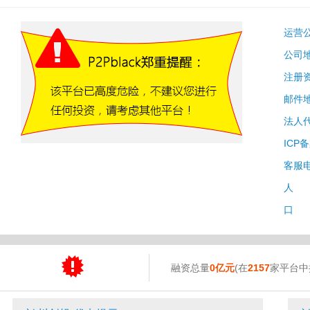
运营
公司
注册
邮件
法人
ICP
客服
人 
口 
融资总量
0亿元
(在
2157
家平台中