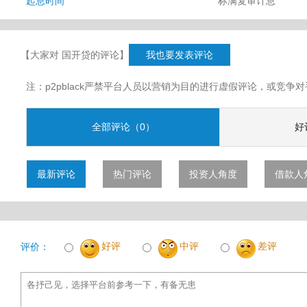
起息时间
标满复审计息
【大家对 国开贷的评论】
我也要发表评论
注：p2pblack严禁平台人员以营销为目的进行虚假评论，或竞
全部评论（0）
好
最新评论
热门评论
投资人角度
借款人
好评
中评
差评
评价：