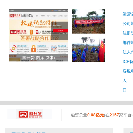
运营
公司
注册
邮件
法人
国开贷 图库 (3张)
ICP
客服
人 
口 
融资总量
0.08亿元
(在
2157
家平台