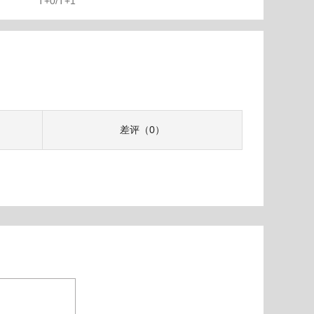
T+0/T+1
差评（0）