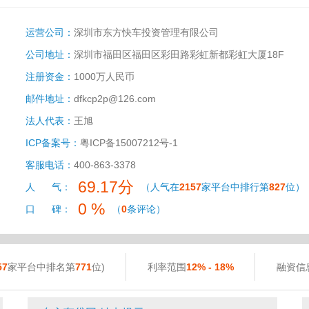
运营公司：
深圳市东方快车投资管理有限公司
公司地址：
深圳市福田区福田区彩田路彩虹新都彩虹大厦18F
注册资金：
1000万人民币
邮件地址：
dfkcp2p@126.com
法人代表：
王旭
ICP备案号：
粤ICP备15007212号-1
客服电话：
400-863-3378
69.17分
人 气：
（人气在
2157
家平台中排行第
827
位）
0 %
口 碑：
（
0
条评论）
57
家平台中排名第
771
位)
利率范围
12% - 18%
融资信