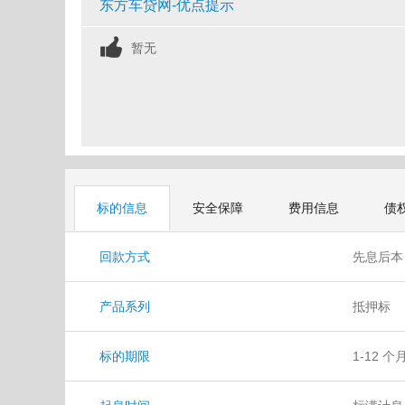
东方车贷网-优点提示
暂无
标的信息
安全保障
费用信息
债
回款方式
先息后
产品系列
抵押标
标的期限
1-12 个