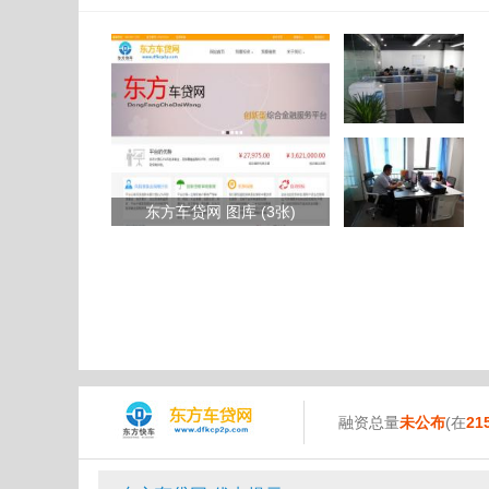
东方车贷网 图库 (3张)
融资总量
未公布
(在
21