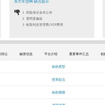
东方车贷网-缺点提示
1 风险保证金未公布
2 透明度偏低
3 收取利息管理费/VIP费用 
权转让
融资信息
平台介绍
重要事件汇总
创
本
标的类型
投资起点
月
标的规模