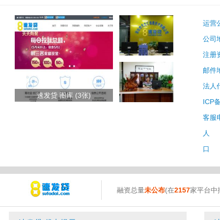
运营
公司
注册
邮件
法人
速发贷 图库 (3张)
ICP
客服
人 
口 
融资总量
未公布
(在
2157
家平台中