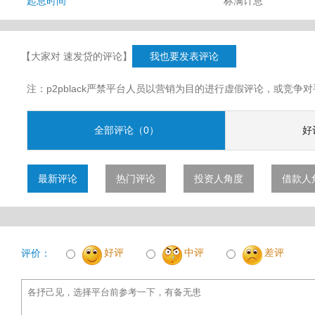
起息时间
标满计息
【大家对 速发贷的评论】
我也要发表评论
注：p2pblack严禁平台人员以营销为目的进行虚假评论，或竞
全部评论（0）
好
最新评论
热门评论
投资人角度
借款人
好评
中评
差评
评价：