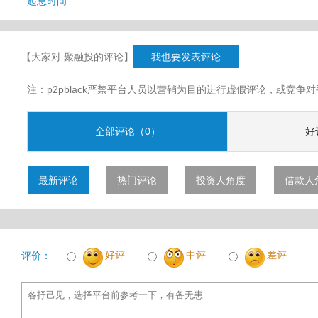
起息时间
【大家对 聚融投的评论】
我也要发表评论
注：p2pblack严禁平台人员以营销为目的进行虚假评论，或竞
全部评论（0）
好
最新评论
热门评论
投资人角度
借款人
好评
中评
差评
评价：