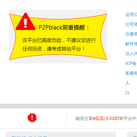
运营
公司
注册
邮件
法人
ICP
客服
人 
口 
融资总量
0亿元
(在
2157
家平台中