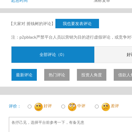
起息时间
满标复审
【大家对 摇钱树的评论】
我也要发表评论
注：p2pblack严禁平台人员以营销为目的进行虚假评论，或竞
全部评论（0）
好
最新评论
热门评论
投资人角度
借款人
好评
中评
差评
评价：