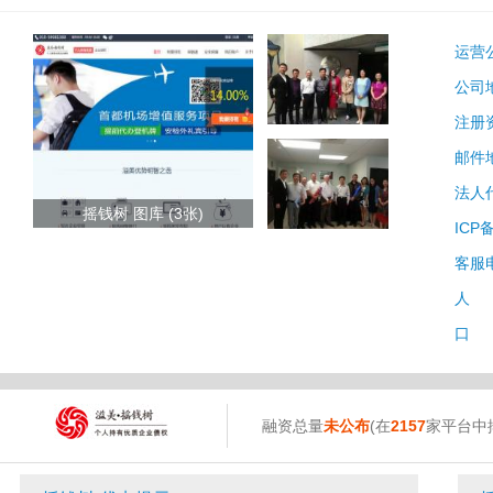
运营
公司
注册
邮件
法人
摇钱树 图库 (3张)
ICP
客服
人 
口 
融资总量
未公布
(在
2157
家平台中