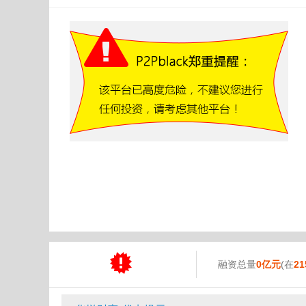
融资总量
0亿元
(在
21