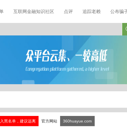
单
互联网金融知识社区
点评
追踪老赖
公布骗
入黑名单，建议远离
官方网站
360huayue.com