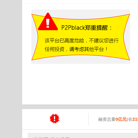
融资总量
0亿元
(在
21