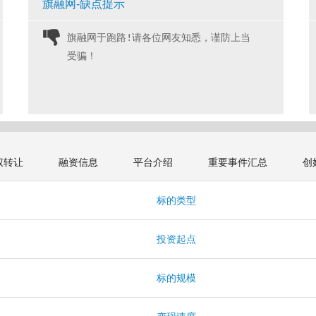
旗融网-缺点提示
旗融网于跑路!请各位网友知悉，谨防上当
受骗！ 
权转让
融资信息
平台介绍
重要事件汇总
创
标的类型
投资起点
标的规模