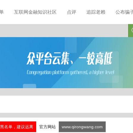
单
互联网金融知识社区
点评
追踪老赖
公布骗
黑名单，建议远离
官方网站
www.qirongwang.com