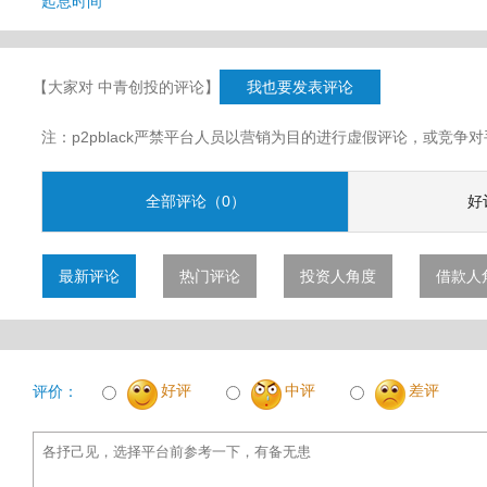
起息时间
【大家对 中青创投的评论】
我也要发表评论
注：p2pblack严禁平台人员以营销为目的进行虚假评论，或竞
全部评论（0）
好
最新评论
热门评论
投资人角度
借款人
好评
中评
差评
评价：