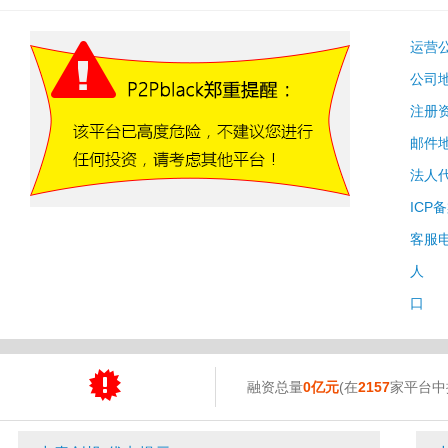
运营
公司
注册
邮件
法人
ICP
客服
人 
口 
融资总量
0亿元
(在
2157
家平台中