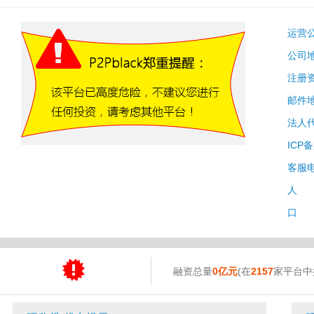
运营
公司
注册
邮件
法人
ICP
客服
人 
口 
融资总量
0亿元
(在
2157
家平台中