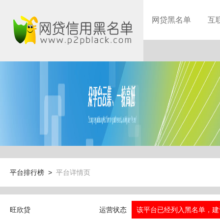
网贷黑名单
互
平台排行榜 >
平台详情页
旺欣贷
运营状态
该平台已经列入黑名单，建