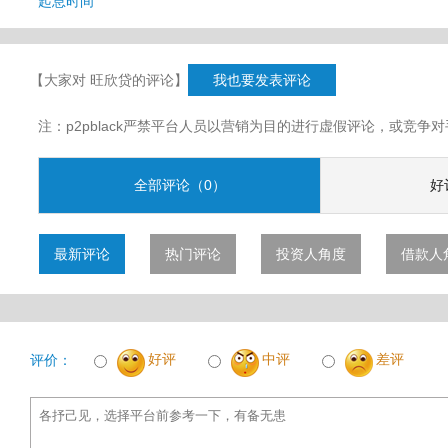
起息时间
【大家对 旺欣贷的评论】
我也要发表评论
注：p2pblack严禁平台人员以营销为目的进行虚假评论，或竞
全部评论（0）
好
最新评论
热门评论
投资人角度
借款人
好评
中评
差评
评价：