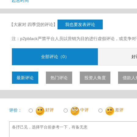
起息时间
【大家对 四季贷的评论】
我也要发表评论
注：p2pblack严禁平台人员以营销为目的进行虚假评论，或竞
全部评论（0）
好
最新评论
热门评论
投资人角度
借款人
好评
中评
差评
评价：