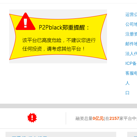
运营
公司
注册
邮件
法人
ICP
客服
人 
口 
融资总量
0亿元
(在
2157
家平台中