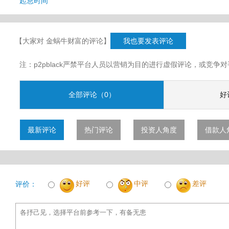
起息时间
【大家对 金蜗牛财富的评论】
我也要发表评论
注：p2pblack严禁平台人员以营销为目的进行虚假评论，或竞
全部评论（0）
好
最新评论
热门评论
投资人角度
借款人
好评
中评
差评
评价：