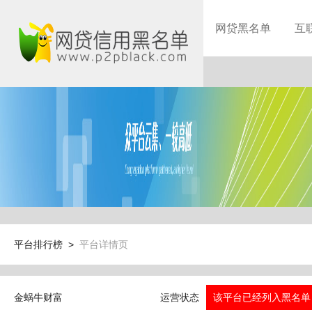
网贷黑名单
互
平台排行榜 >
平台详情页
金蜗牛财富
运营状态
该平台已经列入黑名单