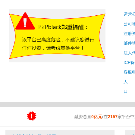
运营
公司
注册
邮件
法人
ICP
客服
人 
口 
融资总量
0亿元
(在
2157
家平台中