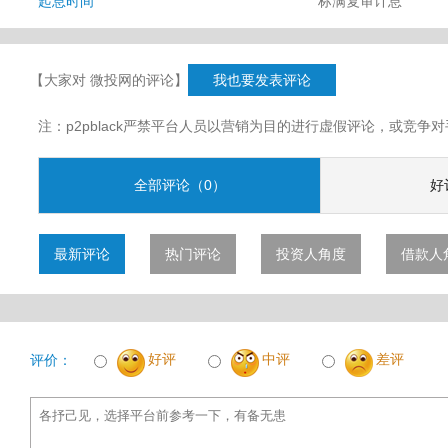
起息时间
标满复审计息
【大家对 微投网的评论】
我也要发表评论
注：p2pblack严禁平台人员以营销为目的进行虚假评论，或竞
全部评论（0）
好
最新评论
热门评论
投资人角度
借款人
好评
中评
差评
评价：