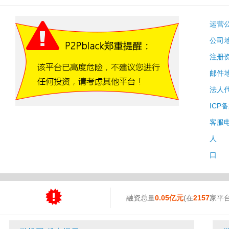
运营
公司
注册
邮件
法人
ICP
客服
人 
口 
融资总量
0.05亿元
(在
2157
家平