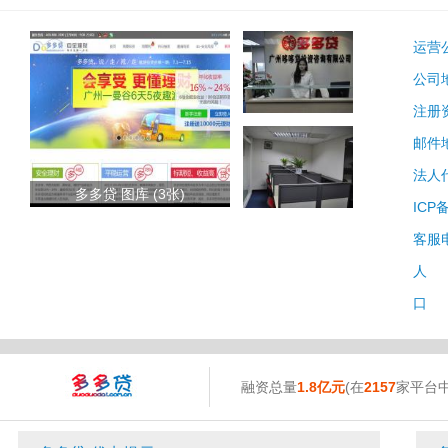
运营
公司
注册
邮件
法人
多多贷 图库 (3张)
ICP
客服
人 
口 
融资总量
1.8亿元
(在
2157
家平台