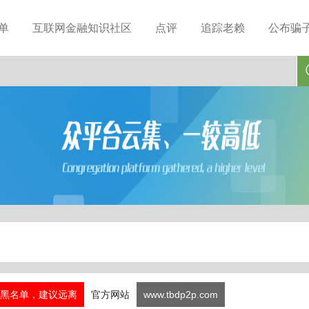
单
互联网金融知识社区
点评
追踪老赖
公布骗
黑名单，建议远离
官方网站
www.tbdp2p.com