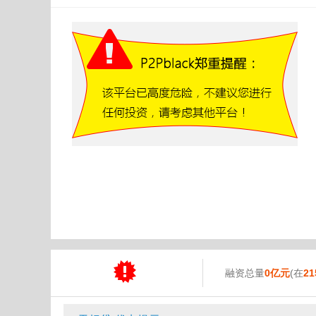
融资总量
0亿元
(在
21