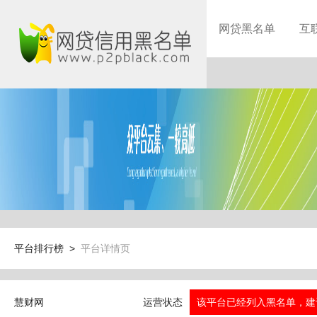
网贷黑名单
互
平台排行榜 >
平台详情页
慧财网
运营状态
该平台已经列入黑名单，建