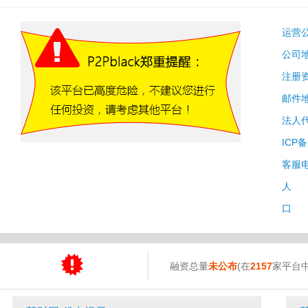
运营
公司
注册
邮件
法人
ICP
客服
人 
口 
融资总量
未公布
(在
2157
家平台