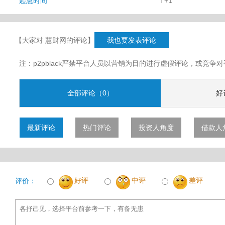
起息时间
T+1
【大家对 慧财网的评论】
我也要发表评论
注：p2pblack严禁平台人员以营销为目的进行虚假评论，或竞
全部评论（0）
好
最新评论
热门评论
投资人角度
借款人
好评
中评
差评
评价：