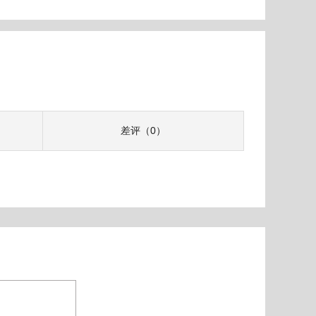
差评（0）