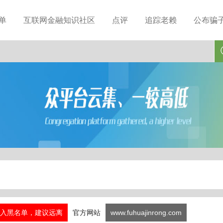
单
互联网金融知识社区
点评
追踪老赖
公布骗
入黑名单，建议远离
官方网站
www.fuhuajinrong.com