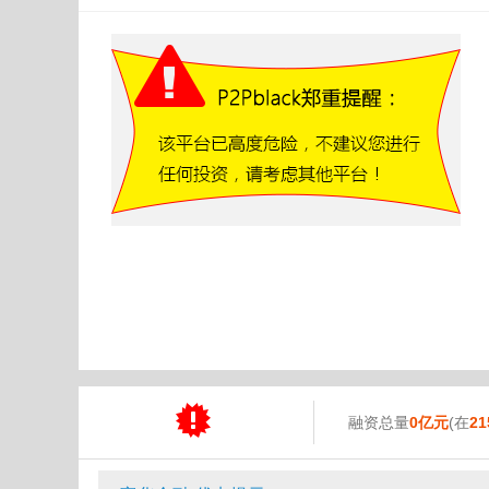
融资总量
0亿元
(在
21