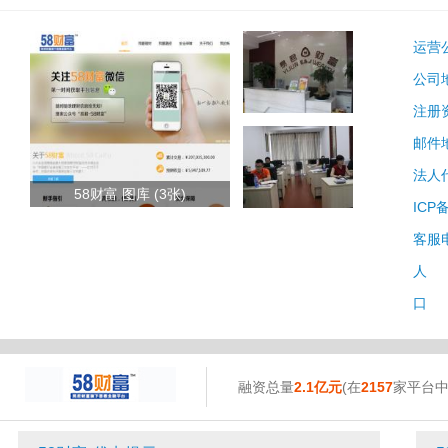
运营
公司
注册
邮件
法人
58财富 图库 (3张)
ICP
客服
人 
口 
融资总量
2.1亿元
(在
2157
家平台