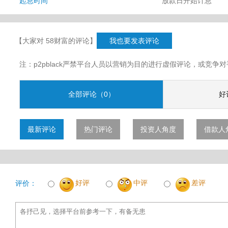
起息时间
放款日开始计息
【大家对 58财富的评论】
我也要发表评论
注：p2pblack严禁平台人员以营销为目的进行虚假评论，或竞
全部评论（0）
好
最新评论
热门评论
投资人角度
借款人
好评
中评
差评
评价：