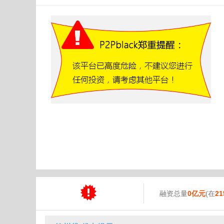
融资总量
0亿元
(在
21