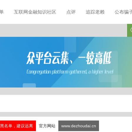
单
互联网金融知识社区
点评
追踪老赖
公布骗
黑名单，建议远离
官方网站
www.dezhoudai.cn