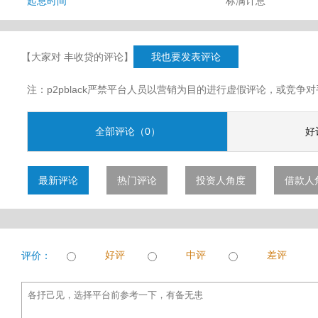
起息时间
标满计息
【大家对 丰收贷的评论】
我也要发表评论
注：p2pblack严禁平台人员以营销为目的进行虚假评论，或竞
全部评论（0）
好
最新评论
热门评论
投资人角度
借款人
好评
中评
差评
评价：