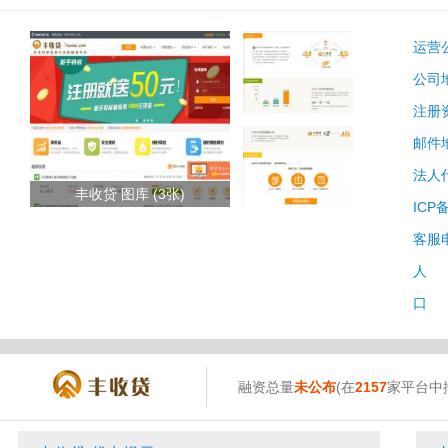
运营
公司
注册
邮件
法人
丰收贷 图库 (3张)
ICP
客服
人 
口 
融资总量
未公布
(在
2157
家平台中