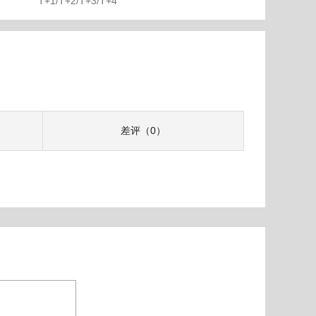
T+1/T+2/T+3/T+4
差评（0）