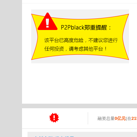
融资总量
0亿元
(在
21