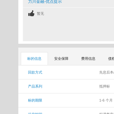
力川金融-优点提示
暂无
标的信息
安全保障
费用信息
债
回款方式
先息后本
产品系列
抵押标
标的期限
1-6 个月