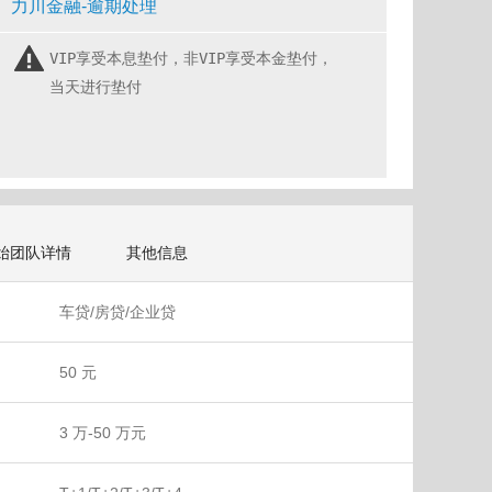
力川金融-逾期处理
VIP享受本息垫付，非VIP享受本金垫付，
当天进行垫付
始团队详情
其他信息
车贷/房贷/企业贷
50 元
3 万-50 万元