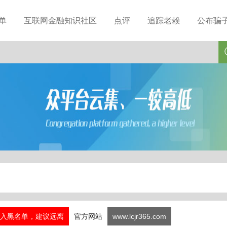
单
互联网金融知识社区
点评
追踪老赖
公布骗
入黑名单，建议远离
官方网站
www.lcjr365.com