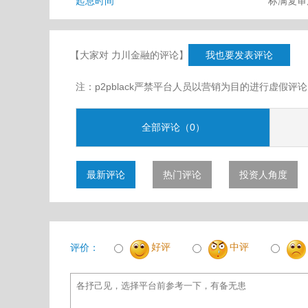
起息时间
标满复
【大家对 力川金融的评论】
我也要发表评论
注：p2pblack严禁平台人员以营销为目的进行虚
全部评论（0）
最新评论
热门评论
投资人角度
好评
中评
评价：