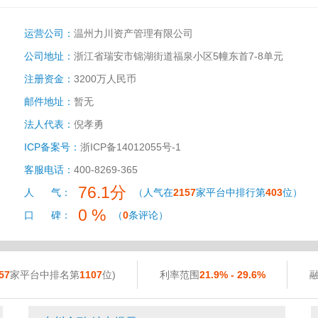
运营公司：
温州力川资产管理有限公司
公司地址：
浙江省瑞安市锦湖街道福泉小区5幢东首7-8单元
注册资金：
3200万人民币
邮件地址：
暂无
法人代表：
倪孝勇
ICP备案号：
浙ICP备14012055号-1
客服电话：
400-8269-365
76.1分
人 气：
（人气在
2157
家平台中排行第
403
位）
0 %
口 碑：
（
0
条评论）
57
家平台中排名第
1107
位)
利率范围
21.9% - 29.6%