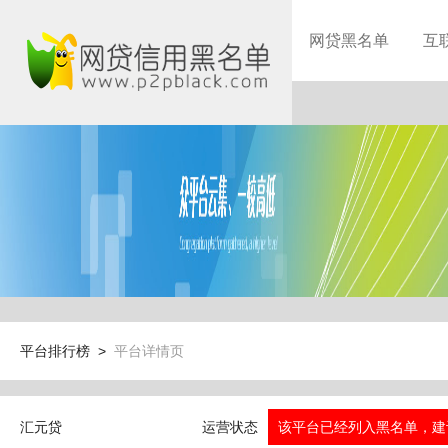
网贷黑名单
互
平台排行榜 >
平台详情页
汇元贷
运营状态
该平台已经列入黑名单，建