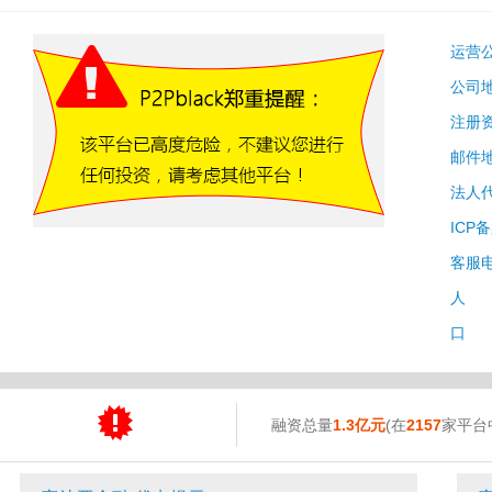
运营
公司
注册
邮件
法人
ICP
客服
人 
口 
融资总量
1.3亿元
(在
2157
家平台