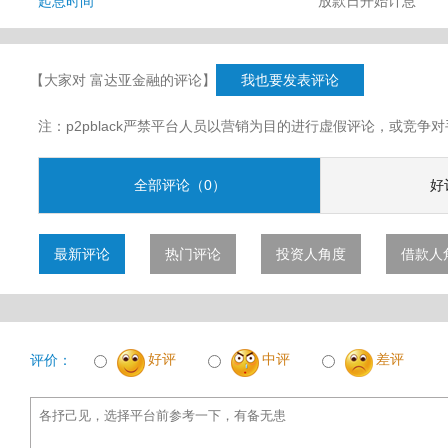
起息时间
放款日开始计息
【大家对 富达亚金融的评论】
我也要发表评论
注：p2pblack严禁平台人员以营销为目的进行虚假评论，或竞
全部评论（0）
好
最新评论
热门评论
投资人角度
借款人
好评
中评
差评
评价：