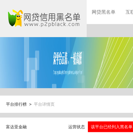
网贷黑名单
互
平台排行榜 >
平台详情页
富达亚金融
运营状态
该平台已经列入黑名单