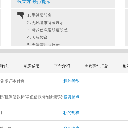
钱立方-缺点提示
1.手续费较多
2.无风险准备金展示
3.标的信息透明度较差
4.天标较多
5.无运营团队展示 
权转让
融资信息
平台介绍
重要事件汇总
创
/到期还本付息
标的类型
标/担保借款标/净值借款标/信用流转
投资起点
担保流转借款标
个月
标的规模