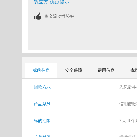
钱立方-优点提示
资金流动性较好
标的信息
安全保障
费用信息
债
回款方式
先息后本
产品系列
信用借款
借款标/
标的期限
7天-3 