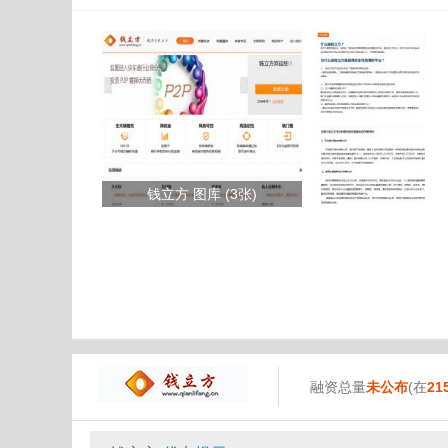
钱立方 图库 (3张)
融资总量
未公布
(在
21