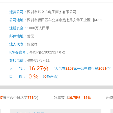
运营公司：
深圳市钱立方电子商务有限公司
公司地址：
深圳市福田区车公庙泰然七路安华工业区9栋611
注册资金：
1000万人民币
邮件地址：
暂无
法人代表：
陈俊峰
ICP备案号：
粤ICP备13002927号-2
客服电话：
400-83737-11
16.27分
人 气：
（人气在
2157
家平台中排行第
2081
位
0 %
口 碑：
（
0
条评论）
57
家平台中排名第
771
位)
利率范围
10.75% - 15%
融