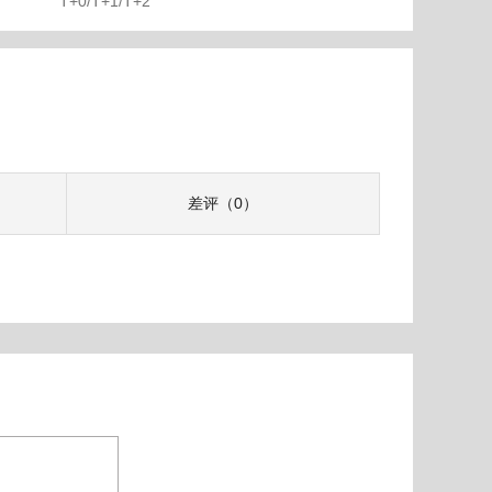
T+0/T+1/T+2
差评（0）