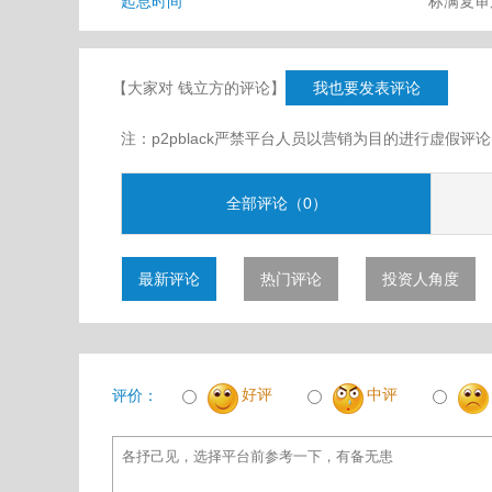
起息时间
标满复
【大家对 钱立方的评论】
我也要发表评论
注：p2pblack严禁平台人员以营销为目的进行虚
全部评论（0）
最新评论
热门评论
投资人角度
好评
中评
评价：