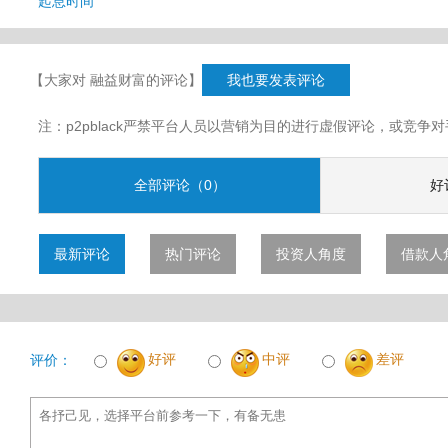
起息时间
【大家对 融益财富的评论】
我也要发表评论
注：p2pblack严禁平台人员以营销为目的进行虚假评论，或竞
全部评论（0）
好
最新评论
热门评论
投资人角度
借款人
好评
中评
差评
评价：