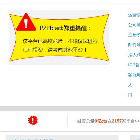
运营
公司
注册
邮件
法人
ICP
客服
人 
口 
融资总量
0亿元
(在
2157
家平台中