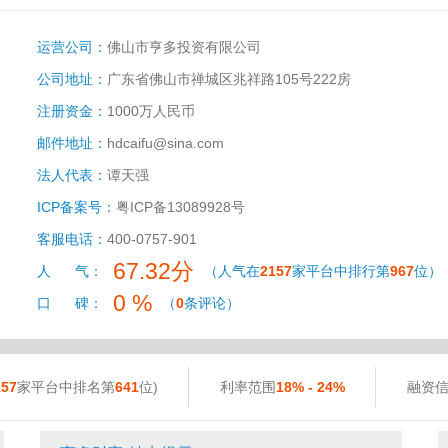
运营公司：
佛山市亨多投资有限公司
公司地址：
广东省佛山市禅城区兆祥路105号222房
注册资金：
1000万人民币
邮件地址：
hdcaifu@sina.com
法人代表：
谭天强
ICP备案号：
粤ICP备13089928号
客服电话：
400-0757-901
67.32分
人 气：
（人气在
2157
家平台中排行第
967
位）
0 %
口 碑：
（
0
条评论）
157
家平台中排名第
641
位)
利率范围
18% - 24%
融资