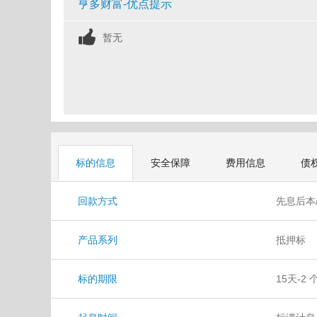
亨多财富-优点提示
暂无
标的信息
安全保障
费用信息
债
回款方式
先息后本
产品系列
抵押标
标的期限
15天-2