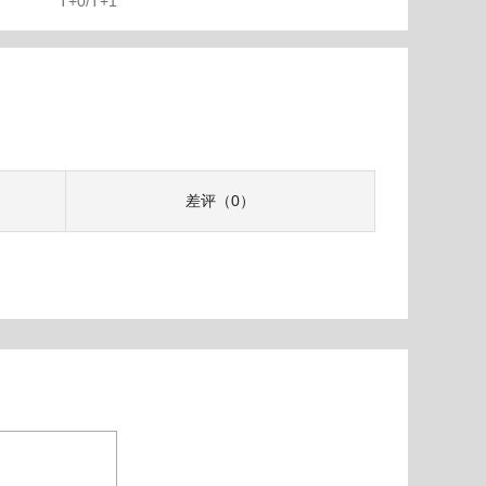
T+0/T+1
差评（0）