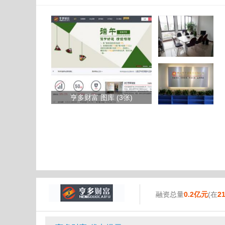
亨多财富 图库 (3张)
融资总量
0.2亿元
(在
2