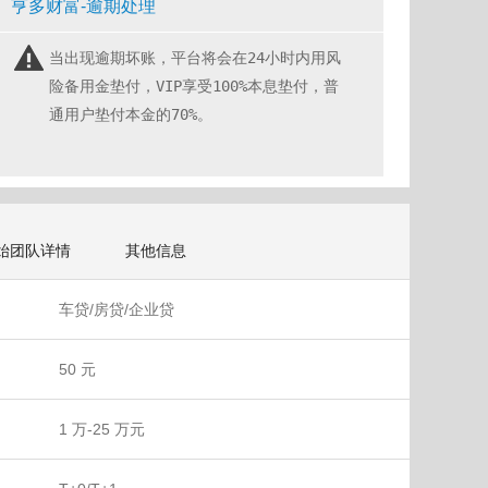
亨多财富-逾期处理
当出现逾期坏账，平台将会在24小时内用风
险备用金垫付，VIP享受100%本息垫付，普
通用户垫付本金的70%。
始团队详情
其他信息
车贷/房贷/企业贷
50 元
1 万-25 万元