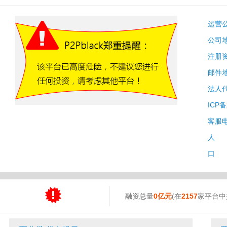
运营
公司
注册
邮件
法人
ICP
客服
人 
口 
融资总量
0亿元
(在
2157
家平台中