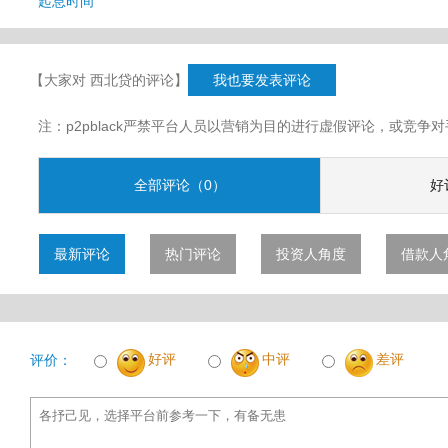
起息时间
【大家对 西北贷的评论】
我也要发表评论
注：p2pblack严禁平台人员以营销为目的进行虚假评论，或竞
全部评论（0）
好
最新评论
热门评论
投资人角度
借款人
好评
中评
差评
评价：