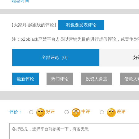
起息时间
【大家对 起跑线的评论】
我也要发表评论
注：p2pblack严禁平台人员以营销为目的进行虚假评论，或竞
全部评论（0）
好
最新评论
热门评论
投资人角度
借款人
好评
中评
差评
评价：