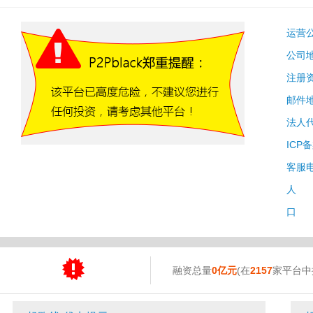
运营
公司
注册
邮件
法人
ICP
客服
人 
口 
融资总量
0亿元
(在
2157
家平台中