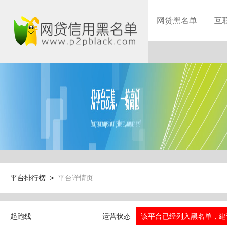
网贷黑名单
互
平台排行榜 >
平台详情页
起跑线
运营状态
该平台已经列入黑名单，建