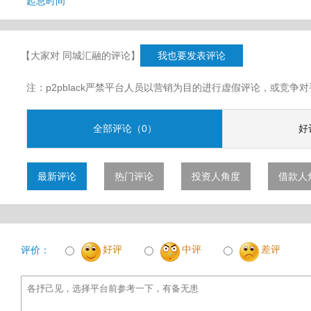
起息时间
【大家对 同城汇融的评论】
我也要发表评论
注：p2pblack严禁平台人员以营销为目的进行虚假评论，或竞
全部评论（0）
好
最新评论
热门评论
投资人角度
借款人
好评
中评
差评
评价：