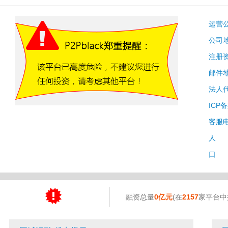
运营
公司
注册
邮件
法人
ICP
客服
人 
口 
融资总量
0亿元
(在
2157
家平台中