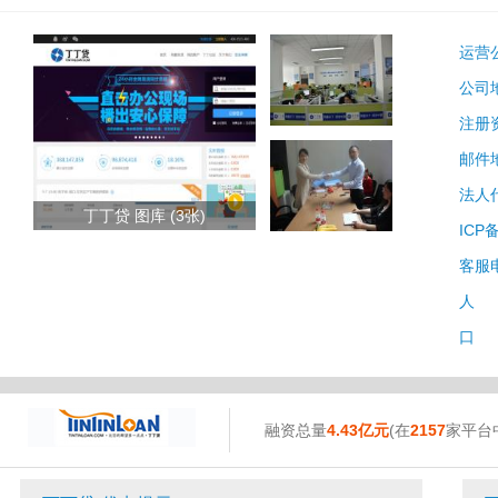
运营
公司
注册
邮件
法人
丁丁贷 图库 (3张)
ICP
客服
人 
口 
融资总量
4.43亿元
(在
2157
家平台