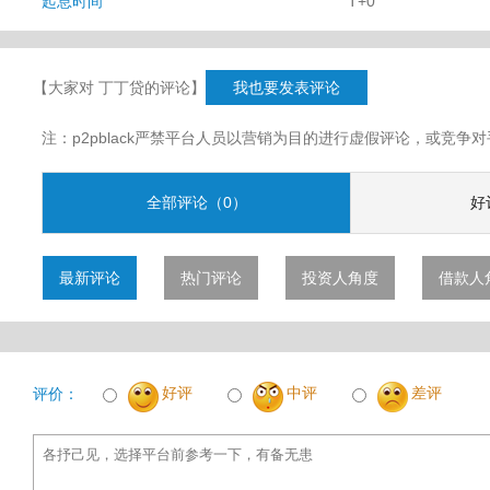
起息时间
T+0
【大家对 丁丁贷的评论】
我也要发表评论
注：p2pblack严禁平台人员以营销为目的进行虚假评论，或竞
全部评论（0）
好
最新评论
热门评论
投资人角度
借款人
好评
中评
差评
评价：