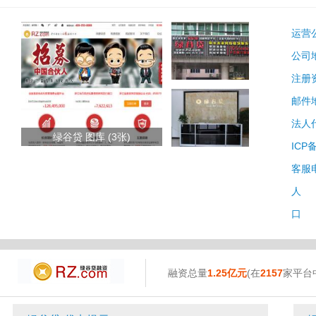
运营
公司
注册
邮件
法人
绿谷贷 图库 (3张)
ICP
客服
人 
口 
融资总量
1.25亿元
(在
2157
家平台