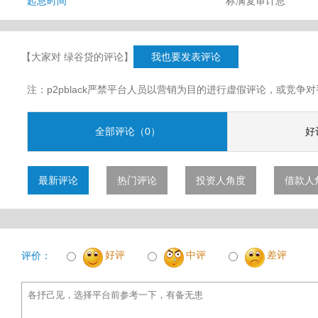
起息时间
标满复审计息
【大家对 绿谷贷的评论】
我也要发表评论
注：p2pblack严禁平台人员以营销为目的进行虚假评论，或竞
全部评论（0）
好
最新评论
热门评论
投资人角度
借款人
好评
中评
差评
评价：