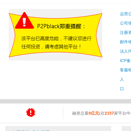
运营
公司
注册
邮件
法人
ICP
客服
人 
口 
融资总量
0亿元
(在
2157
家平台中