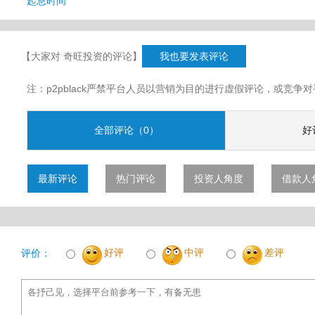
起息时间
【大家对 奇旺投资的评论】
我也要发表评论
注：p2pblack严禁平台人员以营销为目的进行虚假评论，或竞
全部评论（0）
好
最新评论
热门评论
投资人角度
借款人
好评
中评
差评
评价：