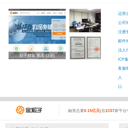
运营
公司
注册
邮件
法人
粒子财富 图库 (3张)
ICP
客服
人 
口 
融资总量
0.15亿元
(在
2157
家平台