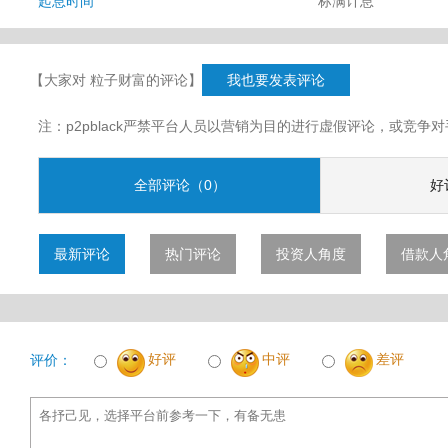
起息时间
标满计息
【大家对 粒子财富的评论】
我也要发表评论
注：p2pblack严禁平台人员以营销为目的进行虚假评论，或竞
全部评论（0）
好
最新评论
热门评论
投资人角度
借款人
好评
中评
差评
评价：