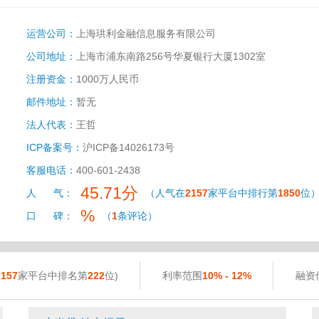
运营公司：
上海珙利金融信息服务有限公司
公司地址：
上海市浦东南路256号华夏银行大厦1302室
注册资金：
1000万人民币
邮件地址：
暂无
法人代表：
王哲
ICP备案号：
沪ICP备14026173号
客服电话：
400-601-2438
45.71分
人 气：
（人气在
2157
家平台中排行第
1850
位
%
口 碑：
（
1
条评论）
2157
家平台中排名第
222
位)
利率范围
10% - 12%
融资