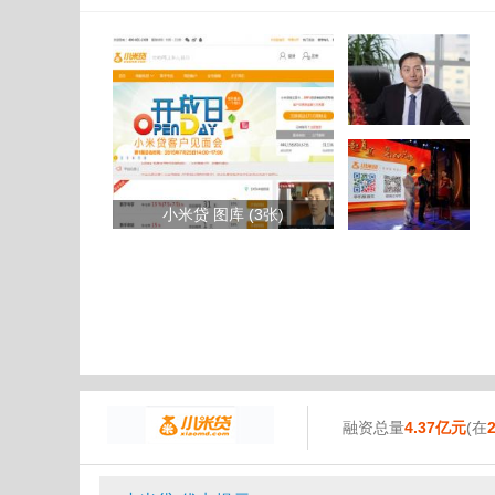
小米贷 图库 (3张)
融资总量
4.37亿元
(在