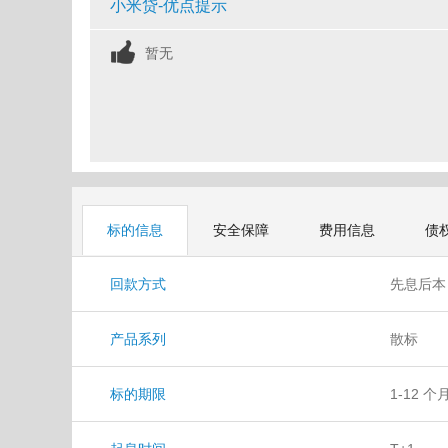
小米贷-优点提示
暂无
标的信息
安全保障
费用信息
债
回款方式
先息后
产品系列
散标
标的期限
1-12 个