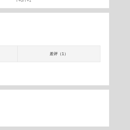
T+0/T+1
差评（1）