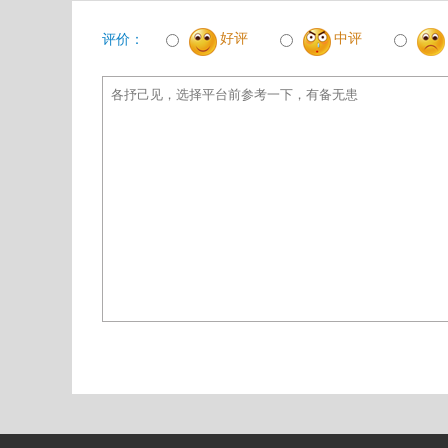
好评
中评
评价：